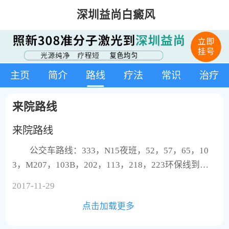
深圳益尚白癜风
主页
简介
路线
疗法
常识
治疗
来院路线
来院路线
公交车路线：333，N15夜班，52，57，65，10
3，M207，103B，202，113，218，223环保线到峰
景台下车。 地铁站：环中线(原5号线)怡景站，B
2017-11-29
出口。 如果您还有什么疑
点击加载更多